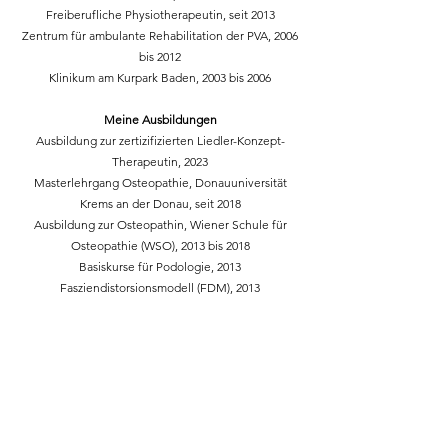
Freiberufliche Physiotherapeutin, seit 2013
Zentrum für ambulante Rehabilitation der PVA, 2006
bis 2012
Klinikum am Kurpark Baden, 2003 bis 2006
Meine Ausbildungen
Ausbildung zur zertizifizierten Liedler-Konzept-
Therapeutin, 2023
Masterlehrgang Osteopathie, Donauuniversität
Krems an der Donau, seit 2018
Ausbildung zur Osteopathin, Wiener Schule für
Osteopathie (WSO), 2013 bis 2018
Basiskurse für Podologie, 2013
Fasziendistorsionsmodell (FDM), 2013
Kinesiotaping, 2012
Manuelle Therapie nach Maitland, 2007 bis 2008
Myofaszial Release Grundausbildung, 2006
Lokale Gelenksstabilität, 2006
Ausbildung zur Nordic Walking-Instruktorin, 2006
Gehen verstehen (Kirsten Götz-Neumann), 2005
Mullligan-Konzept (Manuelle Therapie), 2004